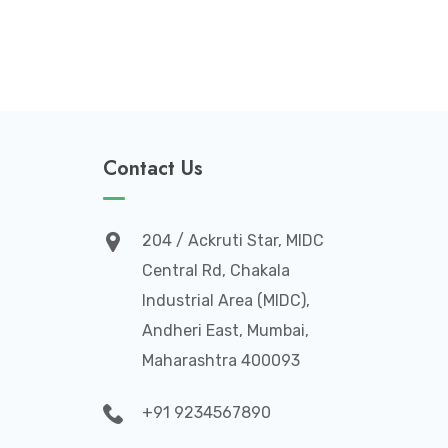
Contact Us
204 / Ackruti Star, MIDC
Central Rd, Chakala
Industrial Area (MIDC),
Andheri East, Mumbai,
Maharashtra 400093
+91 9234567890