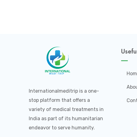
Usefu
Hom
Abou
Internationalmeditrip is a one-
stop platform that offers a
Con
variety of medical treatments in
India as part of its humanitarian
endeavor to serve humanity.