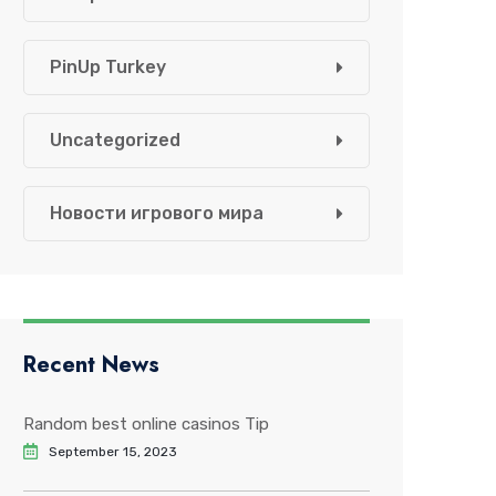
PinUp Turkey
Uncategorized
Новости игрового мира
Recent News
Random best online casinos Tip
September 15, 2023