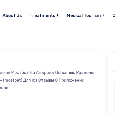
About Us
Treatments
Medical Tourism
C
ние Бк Мостбет На Андроид Основные Разделы
 (mostbet) Для Ios Отзывы О Приложении
онал