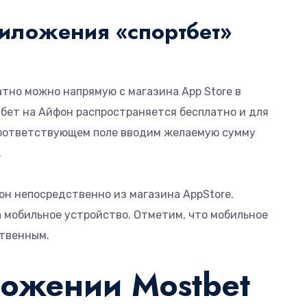
иложения «спортбет»
атно можно напрямую с магазина App Store в
бет на Айфон распространяется бесплатно и для
В соответствующем поле вводим желаемую сумму
.
он непосредственно из магазина AppStore.
а мобильное устройство. Отметим, что мобильное
ственным.
ожении Mostbet