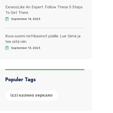
ExnessLike An Expert. Follow These 5 Steps
To Get There
September 14, 2023
Kuva suomi nettikasinot päälle. Lue tämä ja
tee siitä niin
September 13, 2023
Populer Tags
izzi казино зеркало