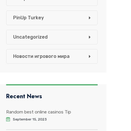
PinUp Turkey
Uncategorized
Новости игрового мира
Recent News
Random best online casinos Tip
September 15, 2023