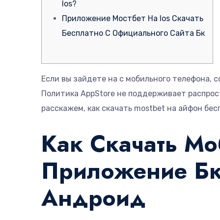
Ios?
Приложение Мостбет На Ios Скачать
Бесплатно С Официального Сайта Бк
Если вы зайдете на с мобильного телефона, с
Политика AppStore не поддерживает распрос
расскажем, как скачать mostbet на айфон бес
Как Скачать М
Приложение Бк
Андроид