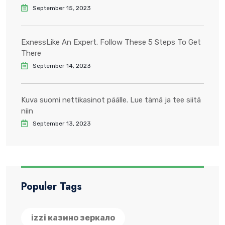
September 15, 2023
ExnessLike An Expert. Follow These 5 Steps To Get
There
September 14, 2023
Kuva suomi nettikasinot päälle. Lue tämä ja tee siitä
niin
September 13, 2023
Populer Tags
izzi казино зеркало