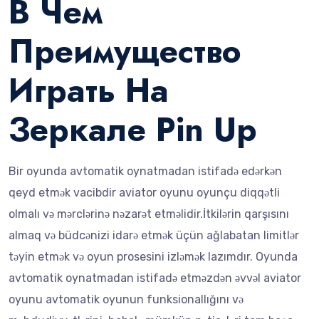
В Чем
Преимущество
Играть На
Зеркале Pin Up
Bir oyunda avtomatik oynatmadan istifadə edərkən
qeyd etmək vacibdir aviator oyunu oyunçu diqqətli
olmalı və mərclərinə nəzarət etməlidir.İtkilərin qarşısını
almaq və büdcənizi idarə etmək üçün ağlabatan limitlər
təyin etmək və oyun prosesini izləmək lazımdır. Oyunda
avtomatik oynatmadan istifadə etməzdən əvvəl aviator
oyunu avtomatik oyunun funksionallığını və