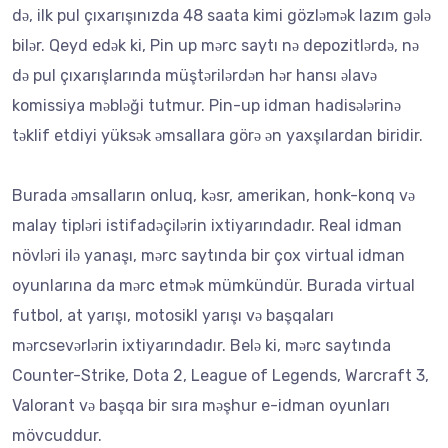
də, ilk pul çıxarışınızda 48 saata kimi gözləmək lazım gələ
bilər. Qeyd edək ki, Pin up mərc saytı nə depozitlərdə, nə
də pul çıxarışlarında müştərilərdən hər hansı əlavə
komissiya məbləği tutmur. Pin-up idman hadisələrinə
təklif etdiyi yüksək əmsallara görə ən yaxşılardan biridir.
Burada əmsalların onluq, kəsr, amerikan, honk-konq və
malay tipləri istifadəçilərin ixtiyarındadır. Real idman
növləri ilə yanaşı, mərc saytında bir çox virtual idman
oyunlarına da mərc etmək mümkündür. Burada virtual
futbol, at yarışı, motosikl yarışı və başqaları
mərcsevərlərin ixtiyarındadır. Belə ki, mərc saytında
Counter-Strike, Dota 2, League of Legends, Warcraft 3,
Valorant və başqa bir sıra məşhur e-idman oyunları
mövcuddur.