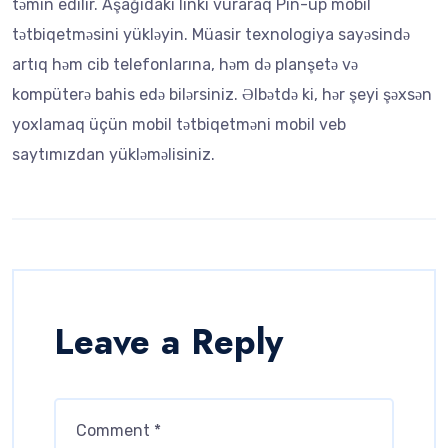
təmin edilir. Aşağıdakı linki vuraraq Pin-up mobil
tətbiqetməsini yükləyin. Müasir texnologiya sayəsində
artıq həm cib telefonlarına, həm də planşetə və
kompüterə bahis edə bilərsiniz. Əlbətdə ki, hər şeyi şəxsən
yoxlamaq üçün mobil tətbiqetməni mobil veb
saytımızdan yükləməlisiniz.
Leave a Reply