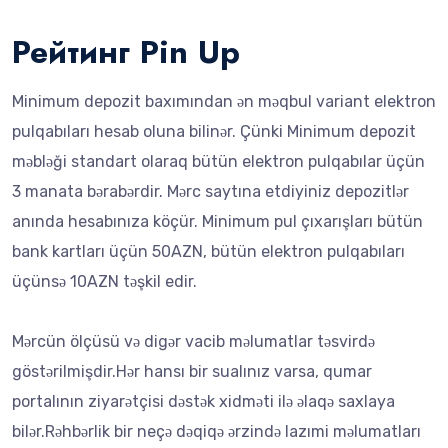
Peйтинг Pin Up
Minimum depozit baxımından ən məqbul variant elektron
pulqabıları hesab oluna bilinər. Çünki Minimum depozit
məbləği standart olaraq bütün elektron pulqabılar üçün
3 manata bərabərdir. Mərc saytına etdiyiniz depozitlər
anında hesabınıza köçür. Minimum pul çıxarışları bütün
bank kartları üçün 50AZN, bütün elektron pulqabıları
üçünsə 10AZN təşkil edir.
Mərcün ölçüsü və digər vacib məlumatlar təsvirdə
göstərilmişdir.Hər hansı bir sualınız varsa, qumar
portalının ziyarətçisi dəstək xidməti ilə əlaqə saxlaya
bilər.Rəhbərlik bir neçə dəqiqə ərzində lazımi məlumatları