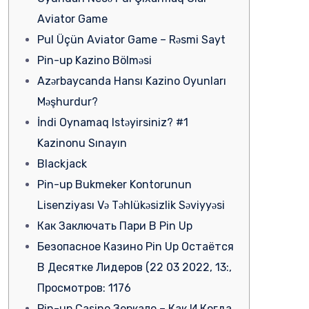
Aviator Game
Pul Üçün Aviator Game – Rəsmi Sayt
Pin-up Kazino Bölməsi
Azərbaycanda Hansı Kazino Oyunları
Məşhurdur?
İndi Oynamaq Istəyirsiniz? #1
Kazinonu Sınayın
Blackjack
Pin-up Bukmeker Kontorunun
Lisenziyası Və Təhlükəsizlik Səviyyəsi
Кaк Зaключaть Пapи В Pin Up
Безопасное Казино Pin Up Остаётся
В Десятке Лидеров (22 03 2022, 13:,
Просмотров: 1176
Pin-up Casino Зеркало – Как И Когда