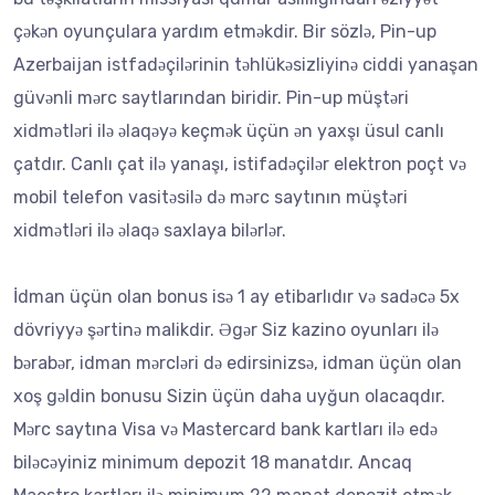
çəkən oyunçulara yardım etməkdir. Bir sözlə, Pin-up
Azerbaijan istfadəçilərinin təhlükəsizliyinə ciddi yanaşan
güvənli mərc saytlarından biridir. Pin-up müştəri
xidmətləri ilə əlaqəyə keçmək üçün ən yaxşı üsul canlı
çatdır. Canlı çat ilə yanaşı, istifadəçilər elektron poçt və
mobil telefon vasitəsilə də mərc saytının müştəri
xidmətləri ilə əlaqə saxlaya bilərlər.
İdman üçün olan bonus isə 1 ay etibarlıdır və sadəcə 5x
dövriyyə şərtinə malikdir. Əgər Siz kazino oyunları ilə
bərabər, idman mərcləri də edirsinizsə, idman üçün olan
xoş gəldin bonusu Sizin üçün daha uyğun olacaqdır.
Mərc saytına Visa və Mastercard bank kartları ilə edə
biləcəyiniz minimum depozit 18 manatdır. Ancaq