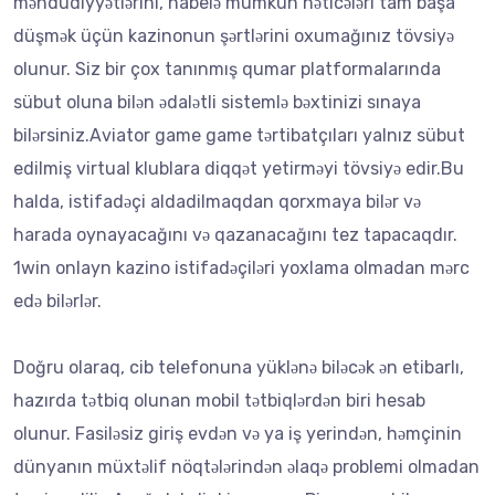
məhdudiyyətlərini, habelə mümkün nəticələri tam başa
düşmək üçün kazinonun şərtlərini oxumağınız tövsiyə
olunur. Siz bir çox tanınmış qumar platformalarında
sübut oluna bilən ədalətli sistemlə bəxtinizi sınaya
bilərsiniz.Aviator game game tərtibatçıları yalnız sübut
edilmiş virtual klublara diqqət yetirməyi tövsiyə edir.Bu
halda, istifadəçi aldadilmaqdan qorxmaya bilər və
harada oynayacağını və qazanacağını tez tapacaqdır.
1win onlayn kazino istifadəçiləri yoxlama olmadan mərc
edə bilərlər.
Doğru olaraq, cib telefonuna yüklənə biləcək ən etibarlı,
hazırda tətbiq olunan mobil tətbiqlərdən biri hesab
olunur. Fasiləsiz giriş evdən və ya iş yerindən, həmçinin
dünyanın müxtəlif nöqtələrindən əlaqə problemi olmadan