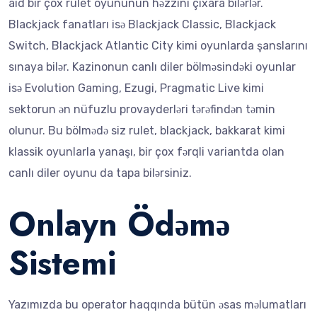
aid bir çox rulet oyununun həzzini çıxara bilərlər.
Blackjack fanatları isə Blackjack Classic, Blackjack
Switch, Blackjack Atlantic City kimi oyunlarda şanslarını
sınaya bilər. Kazinonun canlı diler bölməsindəki oyunlar
isə Evolution Gaming, Ezugi, Pragmatic Live kimi
sektorun ən nüfuzlu provayderləri tərəfindən təmin
olunur. Bu bölmədə siz rulet, blackjack, bakkarat kimi
klassik oyunlarla yanaşı, bir çox fərqli variantda olan
canlı diler oyunu da tapa bilərsiniz.
Onlayn Ödəmə
Sistemi
Yazımızda bu operator haqqında bütün əsas məlumatları