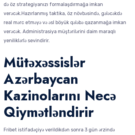
də öz strategiyanızı formalaşdırmağa imkan
verəcək.Hazırlanmış taktika, öz növbəsində, gələcəkdə
real mərc etməyə və əsl böyük qələbə qazanmağa imkan
verəcək. Administrasiya müştərilərini daim maraqlı
yeniliklərlə sevindirir.
Mütəxəssislər
Azərbaycan
Kazinolarını Necə
Qiymətləndirir
Fribet istifadəçiyə verildikdən sonra 3 gün ərzində