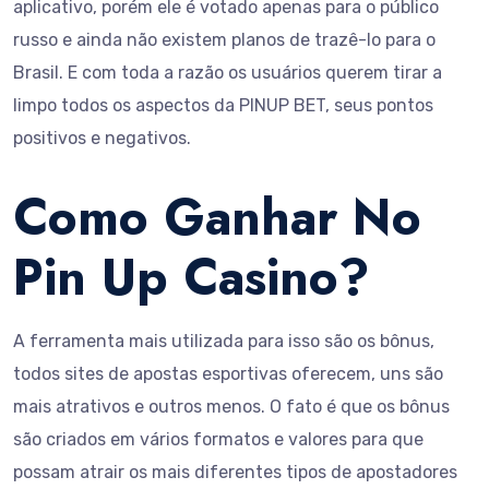
aplicativo, porém ele é votado apenas para o público
russo e ainda não existem planos de trazê-lo para o
Brasil. E com toda a razão os usuários querem tirar a
limpo todos os aspectos da PINUP BET, seus pontos
positivos e negativos.
Como Ganhar No
Pin Up Casino?
A ferramenta mais utilizada para isso são os bônus,
todos sites de apostas esportivas oferecem, uns são
mais atrativos e outros menos. O fato é que os bônus
são criados em vários formatos e valores para que
possam atrair os mais diferentes tipos de apostadores