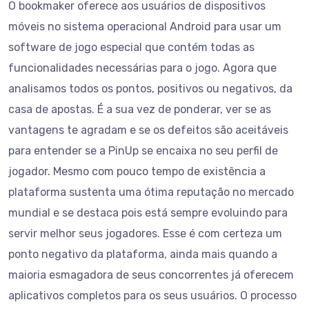
O bookmaker oferece aos usuários de dispositivos
móveis no sistema operacional Android para usar um
software de jogo especial que contém todas as
funcionalidades necessárias para o jogo. Agora que
analisamos todos os pontos, positivos ou negativos, da
casa de apostas. É a sua vez de ponderar, ver se as
vantagens te agradam e se os defeitos são aceitáveis
para entender se a PinUp se encaixa no seu perfil de
jogador. Mesmo com pouco tempo de existência a
plataforma sustenta uma ótima reputação no mercado
mundial e se destaca pois está sempre evoluindo para
servir melhor seus jogadores. Esse é com certeza um
ponto negativo da plataforma, ainda mais quando a
maioria esmagadora de seus concorrentes já oferecem
aplicativos completos para os seus usuários. O processo