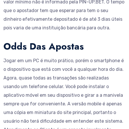
valor mínimo não é informado pela PIN-UP.BET. O tempo
que o apostador tem que esperar para tem o seu
dinheiro efetivamente depositado é de até 3 dias úteis
pois varia de uma instituição bancária para outra.
Odds Das Apostas
Jogar em um PC é muito prático, porém o smartphone é
o dispositivo que está com você a qualquer hora do dia.
Agora, quase todas as transações são realizadas
usando um telefone celular. Você pode instalar o
aplicativo móvel em seu dispositivo e girar a a manivela
sempre que for conveniente. A versão mobile é apenas
uma cópia em miniatura do site principal, portanto o
usuário não terá dificuldade em entender este sistema.