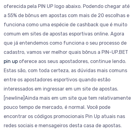
oferecida pela PIN UP logo abaixo. Podendo chegar até
a 55% de bônus em apostas com mais de 20 escolhas e
funciona como uma espécie de cashback que é muito
comum em sites de apostas esportivas online. Agora
que já entendemos como funciona o seu processo de
cadastro, vamos ver melhor quais bônus a PIN-UP.BET
pin up
oferece aos seus apostadores, continue lendo.
Estas são, com toda certeza, as dúvidas mais comuns
entre os apostadores esportivos quando estão
interessados em ingressar em um site de apostas.
[newline]Ainda mais em um site que tem relativamente
pouco tempo de mercado, é normal. Você pode
encontrar os códigos promocionais Pin Up atuais nas
redes sociais e mensageiros desta casa de apostas.