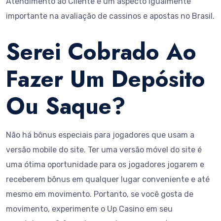
Atendimento ao Cliente é um aspecto igualmente
importante na avaliação de cassinos e apostas no Brasil.
Serei Cobrado Ao
Fazer Um Depósito
Ou Saque?
Não há bônus especiais para jogadores que usam a
versão mobile do site. Ter uma versão móvel do site é
uma ótima oportunidade para os jogadores jogarem e
receberem bônus em qualquer lugar conveniente e até
mesmo em movimento. Portanto, se você gosta de
movimento, experimente o Up Casino em seu