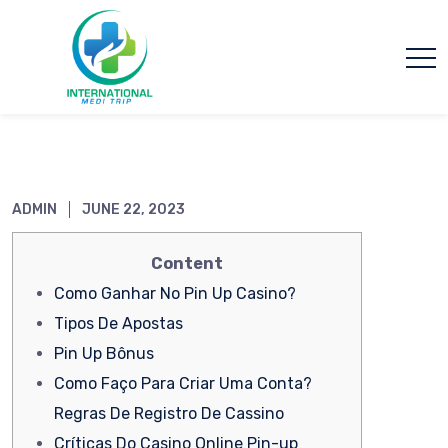
ADMIN
JUNE 22, 2023
Content
Como Ganhar No Pin Up Casino?
Tipos De Apostas
Pin Up Bônus
Como Faço Para Criar Uma Conta?
Regras De Registro De Cassino
Críticas Do Casino Online Pin-up