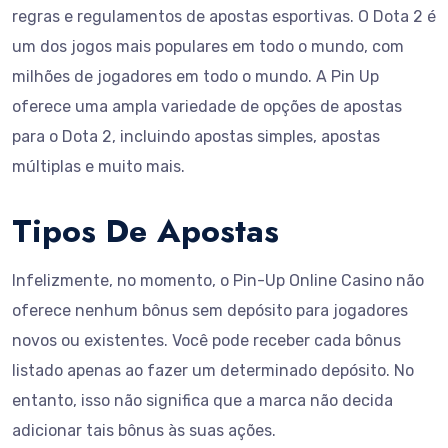
regras e regulamentos de apostas esportivas. O Dota 2 é
um dos jogos mais populares em todo o mundo, com
milhões de jogadores em todo o mundo. A Pin Up
oferece uma ampla variedade de opções de apostas
para o Dota 2, incluindo apostas simples, apostas
múltiplas e muito mais.
Tipos De Apostas
Infelizmente, no momento, o Pin-Up Online Casino não
oferece nenhum bônus sem depósito para jogadores
novos ou existentes. Você pode receber cada bônus
listado apenas ao fazer um determinado depósito. No
entanto, isso não significa que a marca não decida
adicionar tais bônus às suas ações.