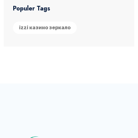
Populer Tags
izzi казино зеркало