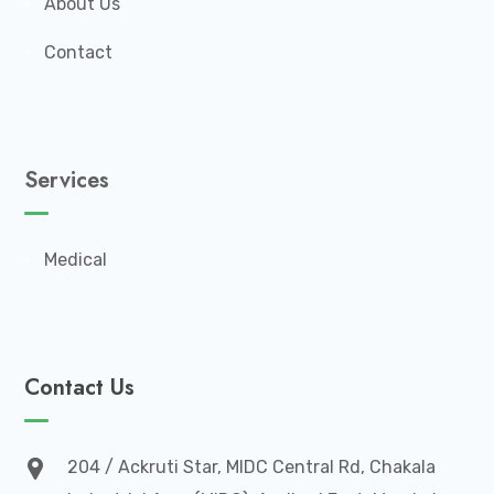
About Us
Contact
Services
Medical
Contact Us
204 / Ackruti Star, MIDC Central Rd, Chakala