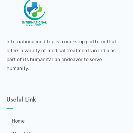
Internationalmeditrip is a one-stop platform that
offers a variety of medical treatments in India as
part of its humanitarian endeavor to serve
humanity.
Useful Link
Home