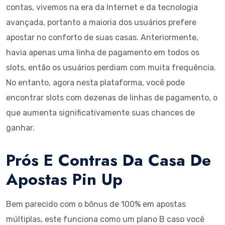
contas, vivemos na era da Internet e da tecnologia
avançada, portanto a maioria dos usuários prefere
apostar no conforto de suas casas. Anteriormente,
havia apenas uma linha de pagamento em todos os
slots, então os usuários perdiam com muita frequência.
No entanto, agora nesta plataforma, você pode
encontrar slots com dezenas de linhas de pagamento, o
que aumenta significativamente suas chances de
ganhar.
Prós E Contras Da Casa De
Apostas Pin Up
Bem parecido com o bônus de 100% em apostas
múltiplas, este funciona como um plano B caso você