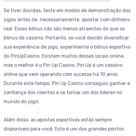
Se tiver dúvidas, teste em modos de demonstração dos
jogos antes de, necessariamente, apostar com dinheiro
real. Esses bônus não são menos atraentes do que os
bônus de cassino. Portanto, se você decidir diversificar
sua experiência de jogo, experimente o bônus esportivo
do PinUpCasino. Existem muitos desses locais online,
mas o melhor é o Pin Up Casino. Pin Up é um cassino
online que vem operando com sucesso há 10 anos.
Durante este tempo, Pin Up Casino conseguiu ganhar a
confiança dos clientes e se tornar um dos líderes no
mundo do jogo.
Além disso, as apostas esportivas estão sempre
disponíveis para você. Este é um dos grandes pontos