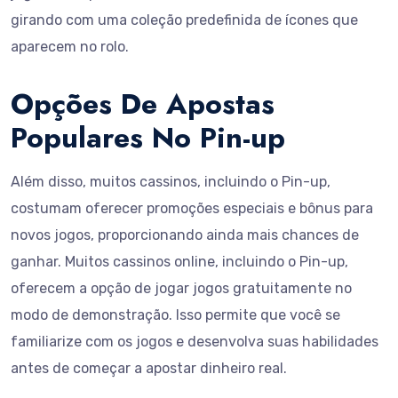
girando com uma coleção predefinida de ícones que
aparecem no rolo.
Opções De Apostas
Populares No Pin-up
Além disso, muitos cassinos, incluindo o Pin-up,
costumam oferecer promoções especiais e bônus para
novos jogos, proporcionando ainda mais chances de
ganhar. Muitos cassinos online, incluindo o Pin-up,
oferecem a opção de jogar jogos gratuitamente no
modo de demonstração. Isso permite que você se
familiarize com os jogos e desenvolva suas habilidades
antes de começar a apostar dinheiro real.