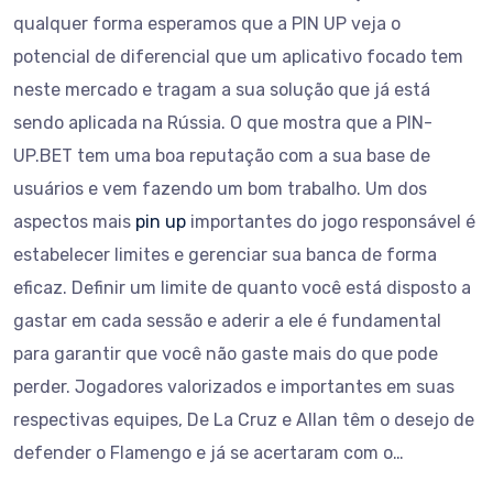
qualquer forma esperamos que a PIN UP veja o
potencial de diferencial que um aplicativo focado tem
neste mercado e tragam a sua solução que já está
sendo aplicada na Rússia. O que mostra que a PIN-
UP.BET tem uma boa reputação com a sua base de
usuários e vem fazendo um bom trabalho. Um dos
aspectos mais
pin up
importantes do jogo responsável é
estabelecer limites e gerenciar sua banca de forma
eficaz. Definir um limite de quanto você está disposto a
gastar em cada sessão e aderir a ele é fundamental
para garantir que você não gaste mais do que pode
perder. Jogadores valorizados e importantes em suas
respectivas equipes, De La Cruz e Allan têm o desejo de
defender o Flamengo e já se acertaram com o…