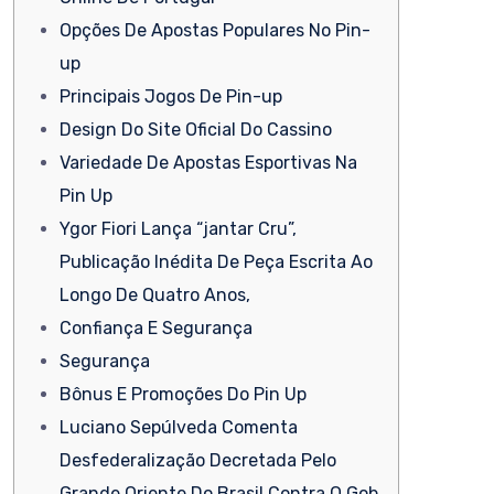
Opções De Apostas Populares No Pin-
up
Principais Jogos De Pin-up
Design Do Site Oficial Do Cassino
Variedade De Apostas Esportivas Na
Pin Up
Ygor Fiori Lança “jantar Cru”,
Publicação Inédita De Peça Escrita Ao
Longo De Quatro Anos,
Confiança E Segurança
Segurança
Bônus E Promoções Do Pin Up
Luciano Sepúlveda Comenta
Desfederalização Decretada Pelo
Grande Oriente Do Brasil Contra O Gob