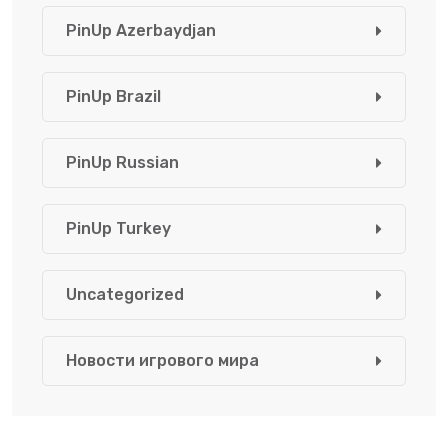
PinUp Azerbaydjan
PinUp Brazil
PinUp Russian
PinUp Turkey
Uncategorized
Новости игрового мира