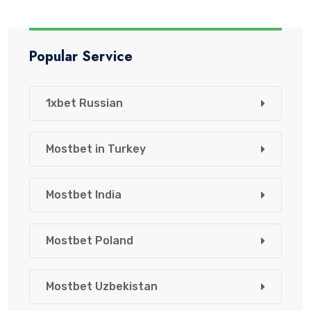
Popular Service
1xbet Russian
Mostbet in Turkey
Mostbet India
Mostbet Poland
Mostbet Uzbekistan