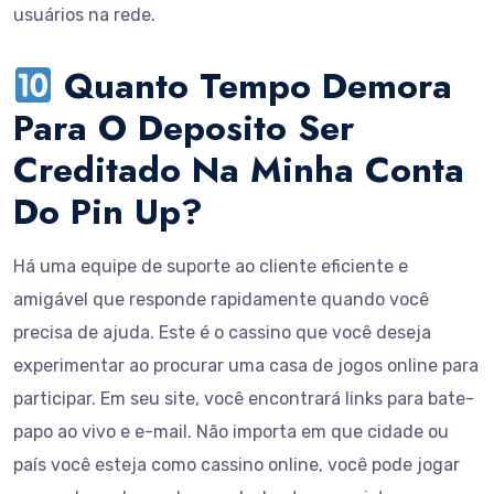
usuários na rede.
Quanto Tempo Demora
Para O Deposito Ser
Creditado Na Minha Conta
Do Pin Up?
Há uma equipe de suporte ao cliente eficiente e
amigável que responde rapidamente quando você
precisa de ajuda. Este é o cassino que você deseja
experimentar ao procurar uma casa de jogos online para
participar. Em seu site, você encontrará links para bate-
papo ao vivo e e-mail. Não importa em que cidade ou
país você esteja como cassino online, você pode jogar