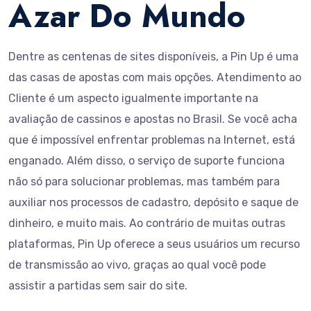
Azar Do Mundo
Dentre as centenas de sites disponíveis, a Pin Up é uma
das casas de apostas com mais opções. Atendimento ao
Cliente é um aspecto igualmente importante na
avaliação de cassinos e apostas no Brasil. Se você acha
que é impossível enfrentar problemas na Internet, está
enganado. Além disso, o serviço de suporte funciona
não só para solucionar problemas, mas também para
auxiliar nos processos de cadastro, depósito e saque de
dinheiro, e muito mais. Ao contrário de muitas outras
plataformas, Pin Up oferece a seus usuários um recurso
de transmissão ao vivo, graças ao qual você pode
assistir a partidas sem sair do site.