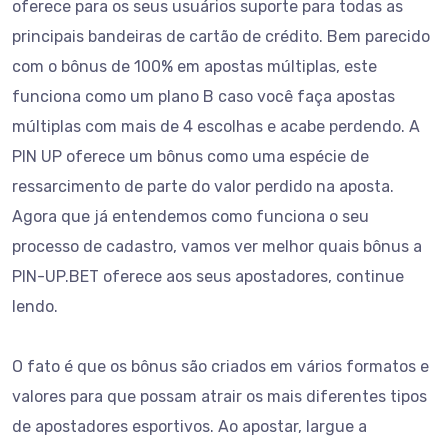
oferece para os seus usuários suporte para todas as
principais bandeiras de cartão de crédito. Bem parecido
com o bônus de 100% em apostas múltiplas, este
funciona como um plano B caso você faça apostas
múltiplas com mais de 4 escolhas e acabe perdendo. A
PIN UP oferece um bônus como uma espécie de
ressarcimento de parte do valor perdido na aposta.
Agora que já entendemos como funciona o seu
processo de cadastro, vamos ver melhor quais bônus a
PIN-UP.BET oferece aos seus apostadores, continue
lendo.
O fato é que os bônus são criados em vários formatos e
valores para que possam atrair os mais diferentes tipos
de apostadores esportivos. Ao apostar, largue a