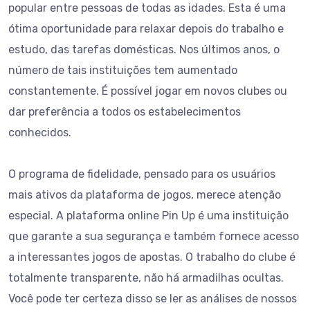
popular entre pessoas de todas as idades. Esta é uma
ótima oportunidade para relaxar depois do trabalho e
estudo, das tarefas domésticas. Nos últimos anos, o
número de tais instituições tem aumentado
constantemente. É possível jogar em novos clubes ou
dar preferência a todos os estabelecimentos
conhecidos.
O programa de fidelidade, pensado para os usuários
mais ativos da plataforma de jogos, merece atenção
especial. A plataforma online Pin Up é uma instituição
que garante a sua segurança e também fornece acesso
a interessantes jogos de apostas. O trabalho do clube é
totalmente transparente, não há armadilhas ocultas.
Você pode ter certeza disso se ler as análises de nossos