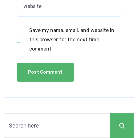
Save my name, email, and website in
this browser for the next time I
comment.
Search