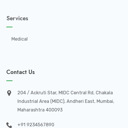
Services
Medical
Contact Us
204 / Ackruti Star, MIDC Central Rd, Chakala
Industrial Area (MIDC), Andheri East, Mumbai,
Maharashtra 400093
+91 9234567890