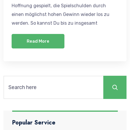
Hoffnung gespielt, die Spielschulden durch
einen möglichst hohen Gewinn wieder los zu
werden. So kannst Du bis zu insgesamt
Read More
Search
Popular Service