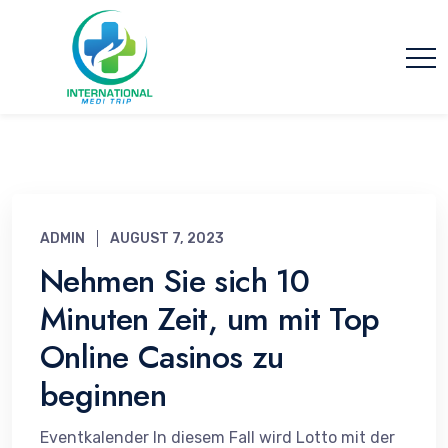
ADMIN
AUGUST 7, 2023
Nehmen Sie sich 10
Minuten Zeit, um mit Top
Online Casinos zu
beginnen
Eventkalender In diesem Fall wird Lotto mit der