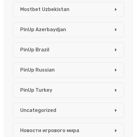
Mostbet Uzbekistan
PinUp Azerbaydjan
PinUp Brazil
PinUp Russian
PinUp Turkey
Uncategorized
Новости игрового мира