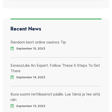
Recent News
Random best online casinos Tip
September 15, 2023
ExnessLike An Expert. Follow These 5 Steps To Get
There
September 14, 2023
Kuva suomi nettikasinot päälle. Lue tämä ja tee siitä
niin
September 13, 2023