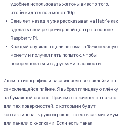
удобнее использовать жетоны вместо того,
чтобы кидать по 5 монет 10р.
Семь лет назад я уже рассказывал на Habr’е как
сделать свой ретро-игровой центр на основе
Raspberry Pi.
Каждый опускал в щель автомата 15-копеечную
монету и получал пять попыток, чтобы
посоревноваться с друзьями в ловкости.
Идём в типографию и заказываем все наклейки на
самоклеящейся плёнке. Я выбрал глянцевую плёнку
на бумажной основе. Причём это жизненно важно
для тех поверхностей, с которыми будут
контактировать руки игроков, то есть как минимум
для панели с кнопками. Если есть такая