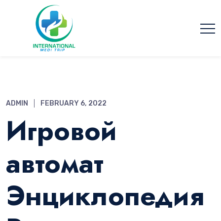
ADMIN
FEBRUARY 6, 2022
Игровой
автомат
Энциклопедия