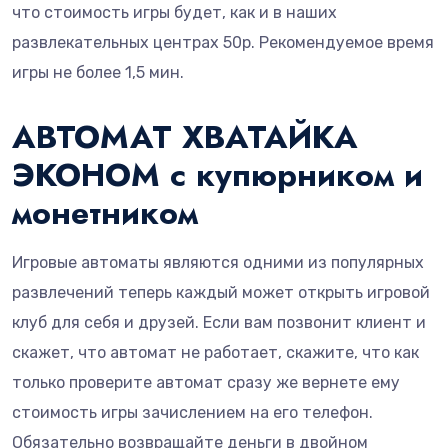
что стоимость игры будет, как и в наших
развлекательных центрах 50р. Рекомендуемое время
игры не более 1,5 мин.
АВТОМАТ ХВАТАЙКА
ЭКОНОМ с купюрником и
монетником
Игровые автоматы являются одними из популярных
развлечений теперь каждый может открыть игровой
клуб для себя и друзей. Если вам позвонит клиент и
скажет, что автомат не работает, скажите, что как
только проверите автомат сразу же вернете ему
стоимость игры зачислением на его телефон.
Обязательно возвращайте деньги в двойном