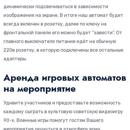
динамически подсвечиваться в зависимости
изображения на экране. В итоге наш автомат будет
всегда включен в розетку, далее по ключу на
фронтальной панели его можно будет “завести”. От
главного выключателя питание идёт на обычную
220в розетку, в которую подключены все остальные
адаптеры.
Аренда игровых автоматов
на мероприятие
Удивите участников и предоставьте возможность
каждому сыграть в культовую советскую видеоигру
90-х. Военные игры помогут гостям Вашего
мероприятия окунуться в атмосферу воин.