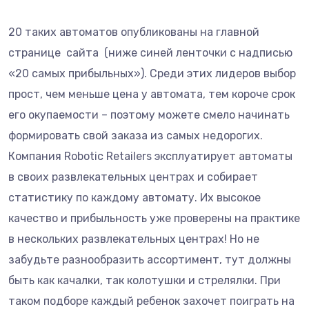
20 таких автоматов опубликованы на главной
странице сайта (ниже синей ленточки с надписью
«20 самых прибыльных»). Среди этих лидеров выбор
прост, чем меньше цена у автомата, тем короче срок
его окупаемости – поэтому можете смело начинать
формировать свой заказа из самых недорогих.
Компания Robotic Retailers эксплуатирует автоматы
в своих развлекательных центрах и собирает
статистику по каждому автомату. Их высокое
качество и прибыльность уже проверены на практике
в нескольких развлекательных центрах! Но не
забудьте разнообразить ассортимент, тут должны
быть как качалки, так колотушки и стрелялки. При
таком подборе каждый ребенок захочет поиграть на