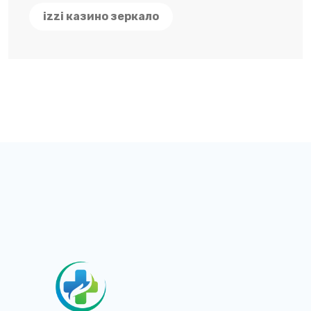
izzi казино зеркало