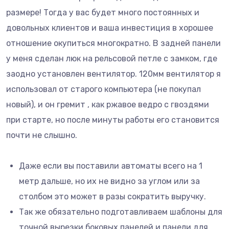
размере! Тогда у вас будет много постоянных и
довольных клиентов и ваша инвестиция в хорошее
отношение окупиться многократно. В задней панели
у меня сделан люк на рельсовой петле с замком, где
заодно установлен вентилятор. 120мм вентилятор я
использовал от старого компьютера (не покупал
новый), и он гремит , как ржавое ведро с гвоздями
при старте, но после минуты работы его становится
почти не слышно.
Даже если вы поставили автоматы всего на 1
метр дальше, но их не видно за углом или за
столбом это может в разы сократить выручку.
Так же обязательно подготавливаем шаблоны для
точной вырезки боковых панелей и панели для