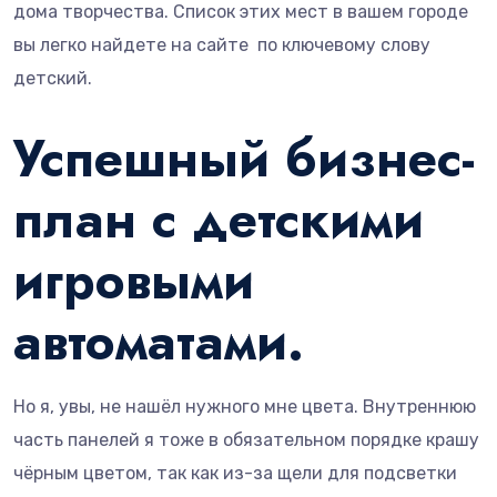
дома творчества. Список этих мест в вашем городе
вы легко найдете на сайте по ключевому слову
детский.
Успешный бизнес-
план с детскими
игровыми
автоматами.
Но я, увы, не нашёл нужного мне цвета. Внутреннюю
часть панелей я тоже в обязательном порядке крашу
чёрным цветом, так как из-за щели для подсветки