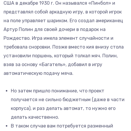
США в декабре 1930 г. Он назывался «Пинбол» и
представлял собой аркадную игру, в которой игрок
на поле управляет шариком. Его создал американец
Артур Полин для своей дочери в подарок на
Рождество. Игра имела элемент случайности и
требовала сноровки. Позже вместо кия внизу стола
установили поршень, который толкал мяч. Полин,
взяв за основу «Багатель», добавил в игру
автоматическую подачу мяча.
Но затем пришло понимание, что проект
получается не сильно бюджетным (даже в части
корпуса), и раз делать автомат, то нужно его
делать качественно.
В таком случае вам потребуется разменный