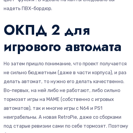
надеть ПВХ-бордюр.
ОКПД 2 для
игрового автомата
Но затем пришло понимание, что проект получается
не сильно бюджетным (даже в части корпуса), и раз
делать автомат, то нужно его делать качественно.
Во-первых, на ней либо не работают, либо сильно
тормозят игры на MAME (собственно с игровых
автоматов), так и многие игры с N64 и PS1
неиграбельны. А новая RetroPie, даже со сборками
под старые ревизии сами по себе тормозят. Поэтому