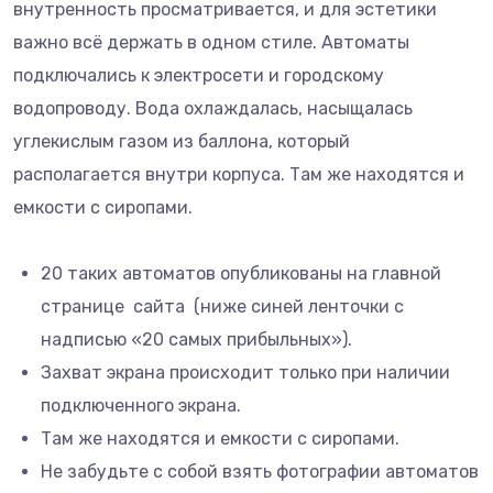
внутренность просматривается, и для эстетики
важно всё держать в одном стиле. Автоматы
подключались к электросети и городскому
водопроводу. Вода охлаждалась, насыщалась
углекислым газом из баллона, который
располагается внутри корпуса. Там же находятся и
емкости с сиропами.
20 таких автоматов опубликованы на главной
странице сайта (ниже синей ленточки с
надписью «20 самых прибыльных»).
Захват экрана происходит только при наличии
подключенного экрана.
Там же находятся и емкости с сиропами.
Не забудьте с собой взять фотографии автоматов