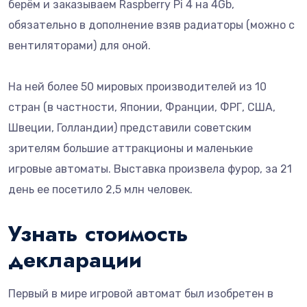
берём и заказываем Raspberry Pi 4 на 4Gb,
обязательно в дополнение взяв радиаторы (можно с
вентиляторами) для оной.
На ней более 50 мировых производителей из 10
стран (в частности, Японии, Франции, ФРГ, США,
Швеции, Голландии) представили советским
зрителям большие аттракционы и маленькие
игровые автоматы. Выставка произвела фурор, за 21
день ее посетило 2,5 млн человек.
Узнать стоимость
декларации
Первый в мире игровой автомат был изобретен в