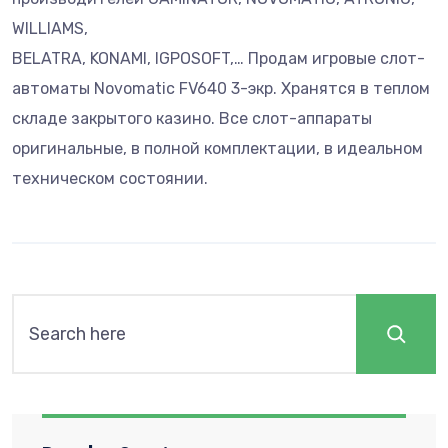
WILLIAMS,
BELATRA, KONAMI, IGPOSOFT,… Продам игровые слот-
автоматы Novomatic FV640 3-экр. Хранятся в теплом
складе закрытого казино. Все слот-аппараты
оригинальные, в полной комплектации, в идеальном
техническом состоянии.
Search