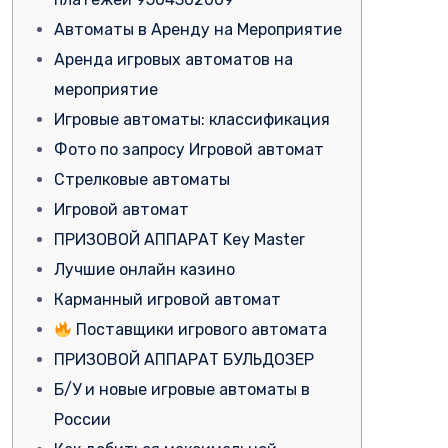
Автоматы в Аренду на Мероприятие
Аренда игровых автоматов на
мероприятие
Игровые автоматы: классификация
Фото по запросу Игровой автомат
Стрелковые автоматы
Игровой автомат
ПРИЗОВОЙ АППАРАТ Key Master
Лучшие онлайн казино
Карманный игровой автомат
Поставщики игрового автомата
ПРИЗОВОЙ АППАРАТ БУЛЬДОЗЕР
Б/У и новые игровые автоматы в
России