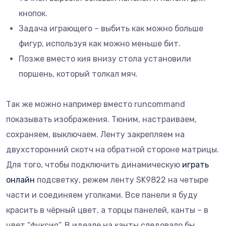
кнопок.
Задача играющего – выбить как можно больше
фигур, используя как можно меньше бит.
Позже вместо кия внизу стола установили
поршень, который толкал мяч.
Так же можно например вместо runcommand
показывать изображения. Тюним, настраиваем,
сохраняем, выключаем. Ленту закрепляем на
двухсторонний скотч на обратной стороне матрицы.
Для того, чтобы подключить динамическую
играть
онлайн
подсветку, режем ленту SK9822 на четыре
части и соединяем уголками. Все панели я буду
красить в чёрный цвет, а торцы панелей, канты – в
цвет “фуксия”. В идеале на канты следовало бы