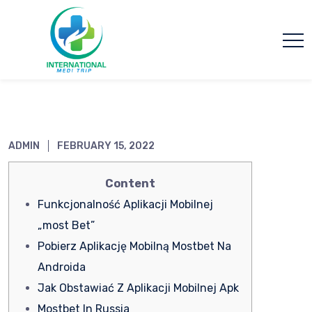
ADMIN
FEBRUARY 15, 2022
Content
Funkcjonalność Aplikacji Mobilnej
„most Bet”
Pobierz Aplikację Mobilną Mostbet Na
Androida
Jak Obstawiać Z Aplikacji Mobilnej Apk
Mostbet In Russia