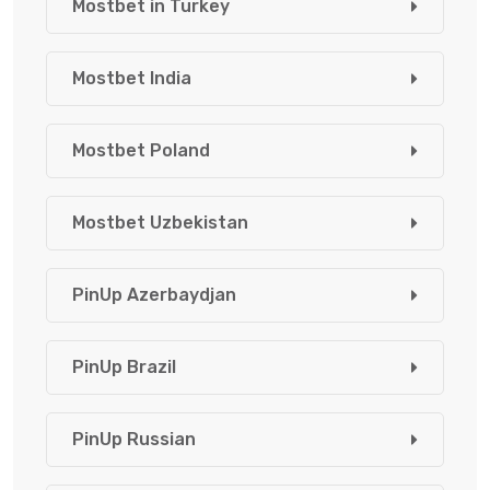
Mostbet in Turkey
Mostbet India
Mostbet Poland
Mostbet Uzbekistan
PinUp Azerbaydjan
PinUp Brazil
PinUp Russian