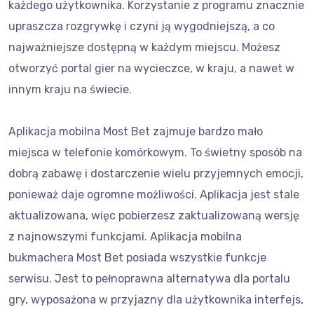
każdego użytkownika. Korzystanie z programu znacznie
upraszcza rozgrywkę i czyni ją wygodniejszą, a co
najważniejsze dostępną w każdym miejscu. Możesz
otworzyć portal gier na wycieczce, w kraju, a nawet w
innym kraju na świecie.
Aplikacja mobilna Most Bet zajmuje bardzo mało
miejsca w telefonie komórkowym. To świetny sposób na
dobrą zabawę i dostarczenie wielu przyjemnych emocji,
ponieważ daje ogromne możliwości. Aplikacja jest stale
aktualizowana, więc pobierzesz zaktualizowaną wersję
z najnowszymi funkcjami. Aplikacja mobilna
bukmachera Most Bet posiada wszystkie funkcje
serwisu. Jest to pełnoprawna alternatywa dla portalu
gry, wyposażona w przyjazny dla użytkownika interfejs,