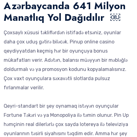
Azərbaycanda 641 Milyon
Manatlıq Yol Dağıdılır ￼
Çoxsaylı xüsusi təkliflərdən istifadə etsəniz, oyunlar
daha çox uduş gətirə biləcək. Pinup online casino
qeydiyyatdan keçmiş hər bir oyunçuya bonus
mükafatları verir. Adətən, balansı müəyyən bir məbləğlə
doldurmalı və ya promosyon kodunu kopyalamalısınız.
Çox vaxt oyunçulara səxavətli slotlarda pulsuz
fırlanmalar verilir.
Qeyri-standart bir şey oynamaq istəyən oyunçular
Fortune Təkəri və ya Monopoliya ilə təmin olunur. Pin Up
həmçinin real dilerlərlə çox sayda lotereya ilə televiziya
oyunlarının təsirli siyahısını təqdim edir. Amma hər şey