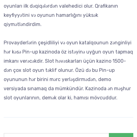
oyunları ilk dəqiqələrdən valehedici olur. Qrafikanın
keyfiyyətini və oyunun hamarlığını yüksək
qiymətləndirdim.
Provayderlərin çeşidliliyi və oyun katalqounun zənginliyi
hər kəsə Pin-up kazinoda öz istəyinə uyğun oyun tapmaq
imkanı verəcəkdir. Slot həvəskarları üçün kazino 1500-
dən çox slot oyun təklif olunur. Özü də bu Pin-up
oyununun hər birini mərc yerləşdirmədən, demo
versiyada sınamaq da mümkündür. Kazinoda ən məşhur
slot oyunlarının, demək olar ki, hamısı mövcuddur.
Search