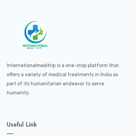
Internationalmeditrip is a one-stop platform that
offers a variety of medical treatments in India as
part of its humanitarian endeavor to serve
humanity.
Useful Link