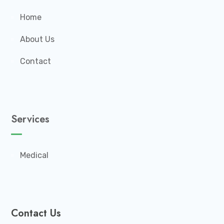
Home
About Us
Contact
Services
Medical
Contact Us