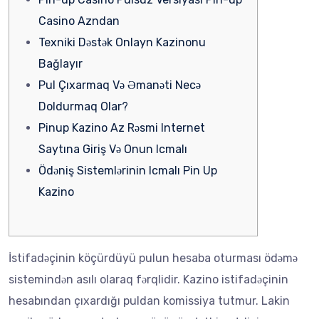
Casino Azndan
Texniki Dəstək Onlayn Kazinonu
Bağlayır
Pul Çıxarmaq Və Əmanəti Necə
Doldurmaq Olar?
Pinup Kazino Az Rəsmi Internet
Saytına Giriş Və Onun Icmalı
Ödəniş Sistemlərinin Icmalı Pin Up
Kazino
İstifadəçinin köçürdüyü pulun hesaba oturması ödəmə
sistemindən asılı olaraq fərqlidir. Kazino istifadəçinin
hesabından çıxardığı puldan komissiya tutmur. Lakin