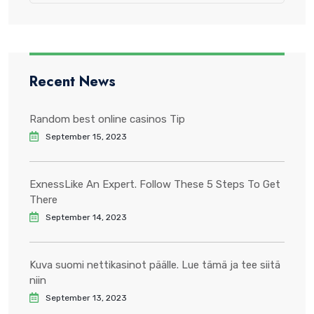
Recent News
Random best online casinos Tip
September 15, 2023
ExnessLike An Expert. Follow These 5 Steps To Get
There
September 14, 2023
Kuva suomi nettikasinot päälle. Lue tämä ja tee siitä
niin
September 13, 2023