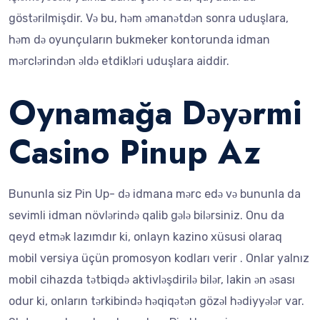
göstərilmişdir. Və bu, həm əmanətdən sonra uduşlara,
həm də oyunçuların bukmeker kontorunda idman
mərclərindən əldə etdikləri uduşlara aiddir.
Oynamağa Dəyərmi
Casino Pinup Az
Bununla siz Pin Up- də idmana mərc edə və bununla da
sevimli idman növlərində qalib gələ bilərsiniz. Onu da
qeyd etmək lazımdır ki, onlayn kazino xüsusi olaraq
mobil versiya üçün promosyon kodları verir . Onlar yalnız
mobil cihazda tətbiqdə aktivləşdirilə bilər, lakin ən əsası
odur ki, onların tərkibində həqiqətən gözəl hədiyyələr var.