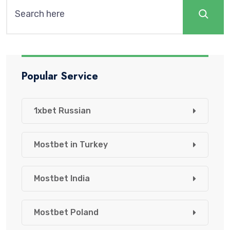
Popular Service
1xbet Russian
Mostbet in Turkey
Mostbet India
Mostbet Poland