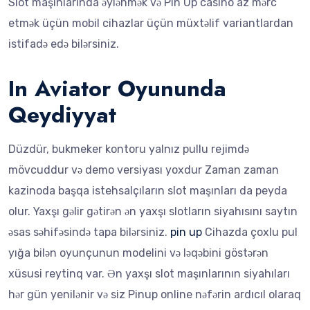
Slot maşınlarında əylənmək və Pin Up casino az mərc
etmək üçün mobil cihazlar üçün müxtəlif variantlardan
istifadə edə bilərsiniz.
In Aviator Oyununda
Qeydiyyat
Düzdür, bukmeker kontoru yalnız pullu rejimdə
mövcuddur və demo versiyası yoxdur Zaman zaman
kazinoda başqa istehsalçıların slot maşınları da peyda
olur. Yaxşı gəlir gətirən ən yaxşı slotların siyahısını saytın
əsas səhifəsində tapa bilərsiniz.
pin up
Cihazda çoxlu pul
yığa bilən oyunçunun modelini və ləqəbini göstərən
xüsusi reytinq var. Ən yaxşı slot maşınlarının siyahıları
hər gün yenilənir və siz Pinup online nəfərin ardıcıl olaraq