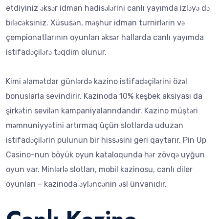
etdiyiniz əksər idman hadisələrini canlı yayımda izləyə də
biləcəksiniz. Xüsusən, məşhur idman turnirlərin və
çempionatlarının oyunları əksər hallarda canlı yayımda
istifadəçilərə təqdim olunur.
Kimi əlamətdar günlərdə kazino istifadəçilərini özəl
bonuslarla sevindirir. Kazinoda 10% keşbek aksiyası da
şirkətin sevilən kampaniyalarındandır. Kazino müştəri
məmnuniyyətini artırmaq üçün slotlarda uduzan
istifadəçilərin pulunun bir hissəsini geri qaytarır. Pin Up
Casino-nun böyük oyun kataloqunda hər zövqə uyğun
oyun var. Minlərlə slotları, mobil kazinosu, canlı diler
oyunları – kazinoda əyləncənin əsl ünvanıdır.