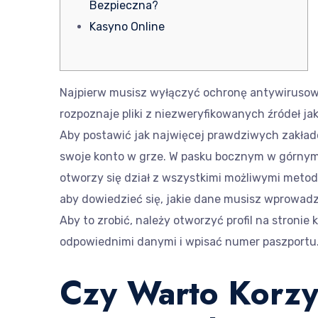
Bezpieczna?
Kasyno Online
Najpierw musisz wyłączyć ochronę antywiruso
rozpoznaje pliki z niezweryfikowanych źródeł ja
Aby postawić jak najwięcej prawdziwych zakład
swoje konto w grze. W pasku bocznym w górnym ro
otworzy się dział z wszystkimi możliwymi metod
aby dowiedzieć się, jakie dane musisz wprowadzić
Aby to zrobić, należy otworzyć profil na stronie
odpowiednimi danymi i wpisać numer paszportu
Czy Warto Korzy