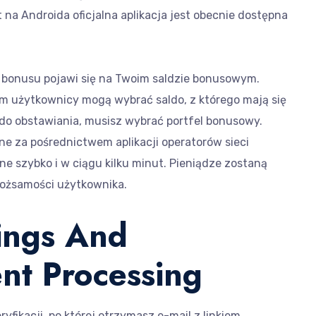
 na Androida oficjalna aplikacja jest obecnie dostępna
bonusu pojawi się na Twoim saldzie bonusowym.
 użytkownicy mogą wybrać saldo, z którego mają się
o obstawiania, musisz wybrać portfel bonusowy.
e za pośrednictwem aplikacji operatorów sieci
 szybko i w ciągu kilku minut. Pieniądze zostaną
 tożsamości użytkownika.
ings And
nt Processing
fikacji, po której otrzymasz e-mail z linkiem