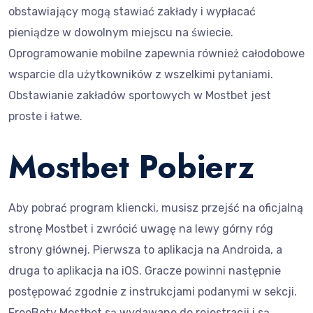
obstawiający mogą stawiać zakłady i wypłacać
pieniądze w dowolnym miejscu na świecie.
Oprogramowanie mobilne zapewnia również całodobowe
wsparcie dla użytkowników z wszelkimi pytaniami.
Obstawianie zakładów sportowych w Mostbet jest
proste i łatwe.
Mostbet Pobierz
Aby pobrać program kliencki, musisz przejść na oficjalną
stronę Mostbet i zwrócić uwagę na lewy górny róg
strony głównej. Pierwsza to aplikacja na Androida, a
druga to aplikacja na iOS. Gracze powinni następnie
postępować zgodnie z instrukcjami podanymi w sekcji.
FreeBety Mostbet są wydawane do rejestracji i są