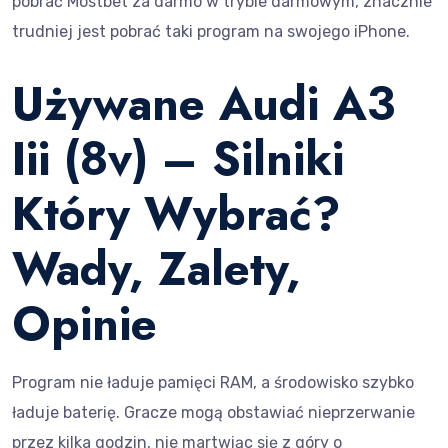
pobrać Mostbet za darmo w trybie darmowym, znacznie
trudniej jest pobrać taki program na swojego iPhone.
Używane Audi A3
Iii (8v) – Silniki
Który Wybrać?
Wady, Zalety,
Opinie
Program nie ładuje pamięci RAM, a środowisko szybko
ładuje baterię. Gracze mogą obstawiać nieprzerwanie
przez kilka godzin, nie martwiąc się z góry o