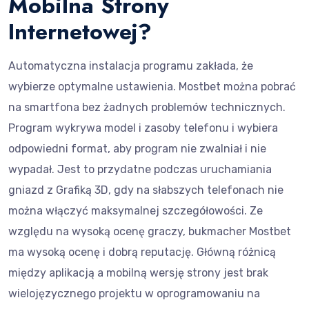
Mobilna Strony
Internetowej?
Automatyczna instalacja programu zakłada, że
wybierze optymalne ustawienia. Mostbet można pobrać
na smartfona bez żadnych problemów technicznych.
Program wykrywa model i zasoby telefonu i wybiera
odpowiedni format, aby program nie zwalniał i nie
wypadał. Jest to przydatne podczas uruchamiania
gniazd z Grafiką 3D, gdy na słabszych telefonach nie
można włączyć maksymalnej szczegółowości. Ze
względu na wysoką ocenę graczy, bukmacher Mostbet
ma wysoką ocenę i dobrą reputację. Główną różnicą
między aplikacją a mobilną wersję strony jest brak
wielojęzycznego projektu w oprogramowaniu na