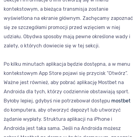
kontekstowym, a bieżąca transmisja zostanie
wyświetlona na ekranie głównym. Zachęcamy zapoznać
się ze szczegółami promocji przed wzięciem w niej
udziału. Obydwa sposoby mają pewne określone wady i
zalety, o których dowiecie się w tej sekcji.
Po kilku minutach aplikacja będzie dostępna, a w menu
kontekstowym App Store pojawi się przycisk “Otwórz”.
Ważne jest również, aby pobrać aplikację Mostbet na
Androida dla tych, którzy codziennie obstawiają sport.
Byłoby lepiej, gdybyś nie potrzebował dostępu
mostbet
do komputera, aby otworzyć depozyt lub utworzyć
żądanie wypłaty. Struktura aplikacji na iPhone i
Androida jest taka sama. Jeśli na Androida możesz