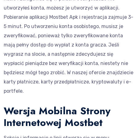
utworzyłeś konta, możesz je utworzyć w aplikacji.
Pobieranie aplikacji Mostbet Apk i rejestracja zajmuje 3-
5 minut. Po utworzeniu konta osobistego, musisz je
zweryfikować, ponieważ tylko zweryfikowane konta
mają pełny dostęp do wypłat z konta gracza. Jeśli
wygrasz na slocie, a następnie zdecydujesz się
wypłacić pieniądze bez weryfikacji konta, niestety nie
będziesz mógł tego zrobić. W naszej ofercie znajdziecie
karty płatnicze, karty przedpłatnicze, kryptowaluty i e-
portfele.
Wersja Mobilna Strony
Internetowej Mostbet
Sekcje i informacje o linii otworzą się w menu