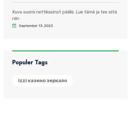
Kuva suomi nettikasinot päälle. Lue tämä ja tee siitä
niin
September 13, 2023
Populer Tags
izzi казино зеркало