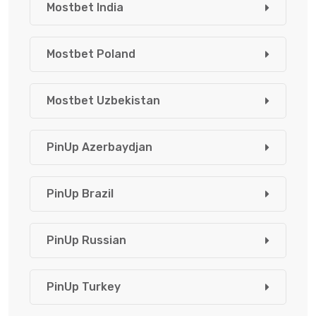
Mostbet India
Mostbet Poland
Mostbet Uzbekistan
PinUp Azerbaydjan
PinUp Brazil
PinUp Russian
PinUp Turkey