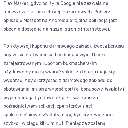
Play Market, gdyż polityka Google nie zezwala na
umieszczanie tam aplikacji hazardowych. Pobierz
aplikację Mostbet na Androida oficjalna aplikacja jest
obecnie dostępna na naszej stronie internetowej.
Po aktywacji kuponu darmowego zakładu kwota bonusu
pojawi się na Twoim saldzie bonusowym. Dzięki
zarejestrowanym kuponom bukmacherskim
użytkownicy mogą wybrać saldo, z którego mają się
wycofać. Aby skorzystać z darmowego zakładu do
obstawiania, musisz wybrać portfel bonusowy. Wypłaty i
wypłaty mogą być również przetwarzane za
pośrednictwem aplikacji operatorów sieci
społecznościowe. Wypłaty mogą być przetwarzane
szybko i w ciągu kilku minut. Pieniądze zostaną