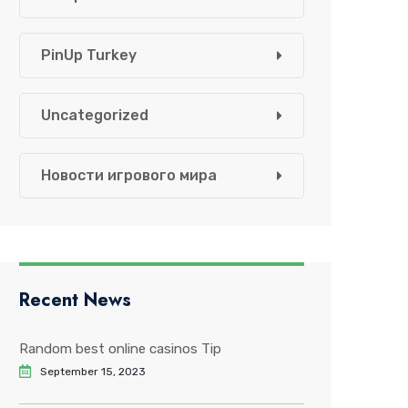
PinUp Turkey
Uncategorized
Новости игрового мира
Recent News
Random best online casinos Tip
September 15, 2023