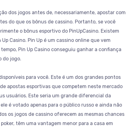
ção dos jogos antes de, necessariamente, apostar com
tes do que os bônus de cassino. Portanto, se você
xperimente o bônus esportivo do PinUpCasino. Existem
in Up Casino. Pin Up é um cassino online que vem
 tempo, Pin Up Casino conseguiu ganhar a confiança
o do jogo.
disponíveis para você. Este é um dos grandes pontos
es de apostas esportivas que competem neste mercado
us usuários. Este seria um grande diferencial da
 ele é votado apenas para o público russo e ainda não
todos os jogos de cassino oferecem as mesmas chances
eo poker, têm uma vantagem menor para a casa em