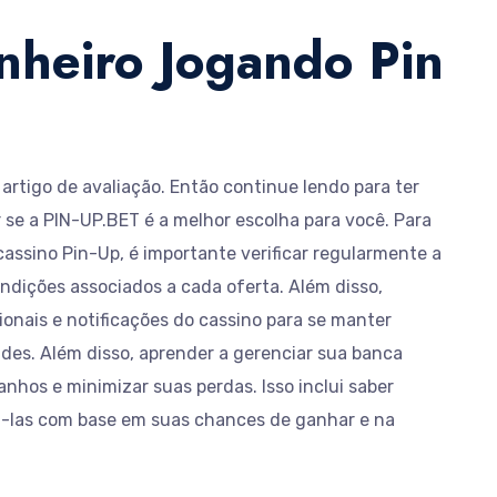
heiro Jogando Pin
artigo de avaliação. Então continue lendo para ter
 se a PIN-UP.BET é a melhor escolha para você. Para
assino Pin-Up, é importante verificar regularmente a
ondições associados a cada oferta. Além disso,
ionais e notificações do cassino para se manter
des. Além disso, aprender a gerenciar sua banca
hos e minimizar suas perdas. Isso inclui saber
-las com base em suas chances de ganhar e na