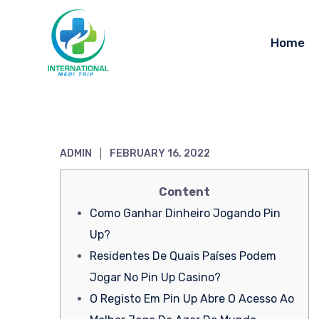
Home
ADMIN
FEBRUARY 16, 2022
Content
Como Ganhar Dinheiro Jogando Pin
Up?
Residentes De Quais Países Podem
Jogar No Pin Up Casino?
O Registo Em Pin Up Abre O Acesso Ao