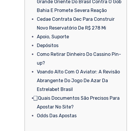
Grande Oriente Do Brasil Contra O Gob
Bahia E Promete Severa Reação
Cedae Contrata Oec Para Construir
Novo Reservatório De R$ 278 Mi
Apoio, Suporte
Depósitos
Como Retirar Dinheiro Do Cassino Pin-
up?
Voando Alto Com O Aviator: A Revisão
Abrangente Do Jogo De Azar Da
Estrelabet Brasil
⃣ Quais Documentos São Precisos Para
Apostar No Site?
Odds Das Apostas