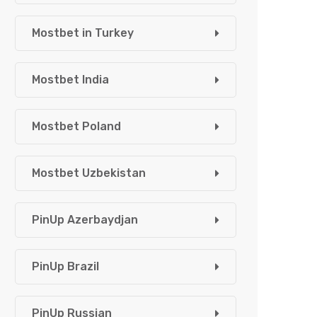
Mostbet in Turkey
Mostbet India
Mostbet Poland
Mostbet Uzbekistan
PinUp Azerbaydjan
PinUp Brazil
PinUp Russian