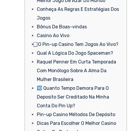
Melhor Jogo De Azar Do Mundo
Conheça As Regras E Estratégias Dos
Jogos
Bônus De Boas-vindas
Casino Ao Vivo
⃣ O Pin-up Casino Tem Jogos Ao Vivo?
Qual A Lógica Do Jogo Spaceman?
Raquel Penner Em Curta Temporada
Com Monólogo Sobre A Alma Da
Mulher Brasileira
Quanto Tempo Demora Para O
Deposito Ser Creditado Na Minha
Conta Do Pin Up?
Pin-up Casino Métodos De Depósito
Dicas Para Escolher O Melhor Casino