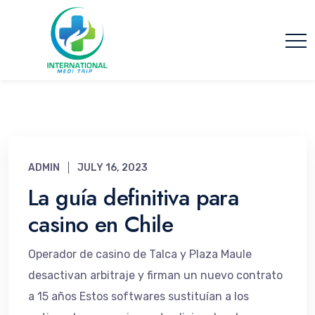
ADMIN
JULY 16, 2023
La guía definitiva para
casino en Chile
Operador de casino de Talca y Plaza Maule
desactivan arbitraje y firman un nuevo contrato
a 15 años Estos softwares sustituían a los