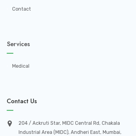
Contact
Services
Medical
Contact Us
204 / Ackruti Star, MIDC Central Rd, Chakala
Industrial Area (MIDC), Andheri East, Mumbai,