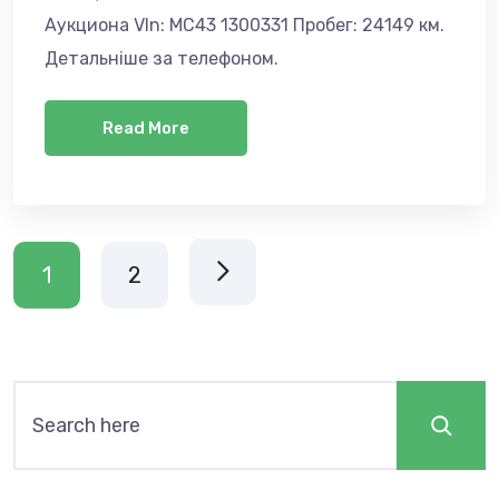
Аукциона VIn: MC43 1300331 Пробег: 24149 км.
Детальніше за телефоном.
Read More
1
2
Search