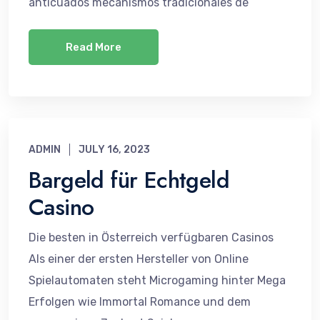
anticuados mecanismos tradicionales de
Read More
ADMIN
JULY 16, 2023
Bargeld für Echtgeld
Casino
Die besten in Österreich verfügbaren Casinos
Als einer der ersten Hersteller von Online
Spielautomaten steht Microgaming hinter Mega
Erfolgen wie Immortal Romance und dem